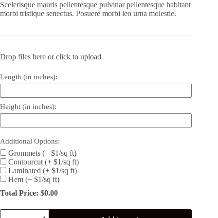
Scelerisque mauris pellentesque pulvinar pellentesque habitant
morbi tristique senectus. Posuere morbi leo urna molestie.
Drop files here or click to upload
Length (in inches):
Height (in inches):
Additional Options:
Grommets (+ $1/sq ft)
Contourcut (+ $1/sq ft)
Laminated (+ $1/sq ft)
Hem (+ $1/sq ft)
Total Price: $0.00
Ornare