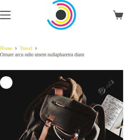
Skip
to
content
Shopping
cart
Home
Travel
Ornare arcu odio utsem nullapharetra diam