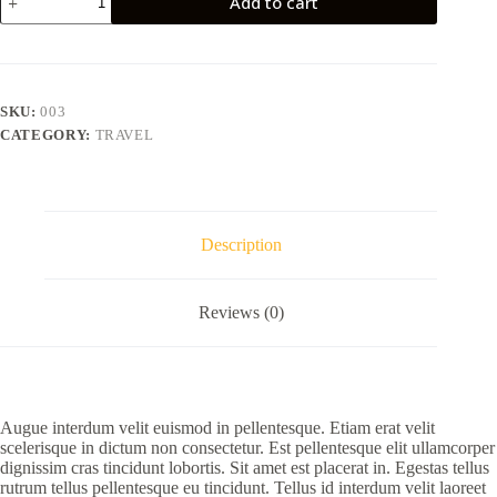
Add to cart
arcu
odio
utsem
nullapharetra
diam
quantity
SKU:
003
CATEGORY:
TRAVEL
Description
Reviews (0)
Augue interdum velit euismod in pellentesque. Etiam erat velit
scelerisque in dictum non consectetur. Est pellentesque elit ullamcorper
dignissim cras tincidunt lobortis. Sit amet est placerat in. Egestas tellus
rutrum tellus pellentesque eu tincidunt. Tellus id interdum velit laoreet